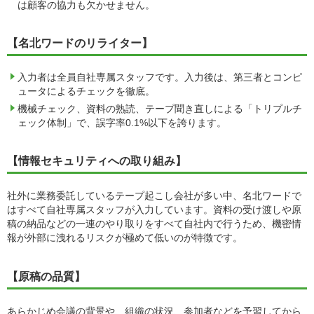
は顧客の協力も欠かせません。
【名北ワードのリライター】
入力者は全員自社専属スタッフです。入力後は、第三者とコンピ
ュータによるチェックを徹底。
機械チェック、資料の熟読、テープ聞き直しによる「トリプルチ
ェック体制」で、誤字率0.1%以下を誇ります。
【情報セキュリティへの取り組み】
社外に業務委託しているテープ起こし会社が多い中、名北ワードで
はすべて自社専属スタッフが入力しています。資料の受け渡しや原
稿の納品などの一連のやり取りをすべて自社内で行うため、機密情
報が外部に洩れるリスクが極めて低いのが特徴です。
【原稿の品質】
あらかじめ会議の背景や、組織の状況、参加者などを予習してから