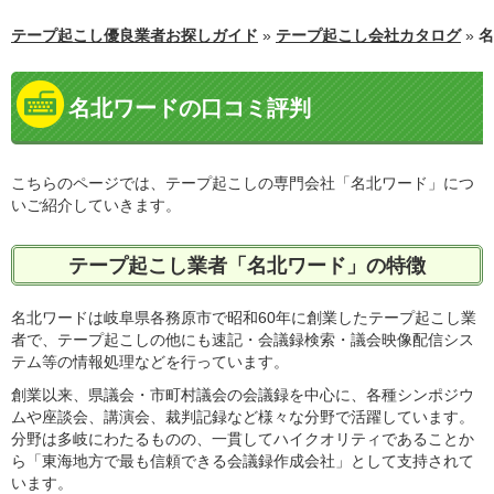
テープ起こし優良業者お探しガイド
»
テープ起こし会社カタログ
»
名
名北ワードの口コミ評判
こちらのページでは、テープ起こしの専門会社「名北ワード」につ
いご紹介していきます。
テープ起こし業者「名北ワード」の特徴
名北ワードは岐阜県各務原市で昭和60年に創業したテープ起こし業
者で、テープ起こしの他にも速記・会議録検索・議会映像配信シス
テム等の情報処理などを行っています。
創業以来、県議会・市町村議会の会議録を中心に、各種シンポジウ
ムや座談会、講演会、裁判記録など様々な分野で活躍しています。
分野は多岐にわたるものの、一貫してハイクオリティであることか
ら「東海地方で最も信頼できる会議録作成会社」として支持されて
います。