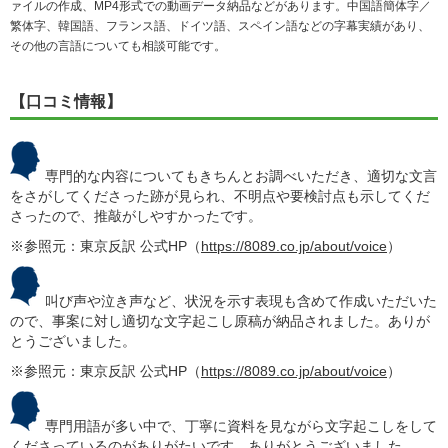
ァイルの作成、MP4形式での動画データ納品などがあります。中国語簡体字／
繁体字、韓国語、フランス語、ドイツ語、スペイン語などの字幕実績があり、
その他の言語についても相談可能です。
【口コミ情報】
専門的な内容についてもきちんとお調べいただき、適切な文言
をさがしてくださった跡が見られ、不明点や要検討点も示してくだ
さったので、推敲がしやすかったです。
※参照元：東京反訳 公式HP（
https://8089.co.jp/about/voice
）
叫び声や泣き声など、状況を示す表現も含めて作成いただいた
ので、事案に対し適切な文字起こし原稿が納品されました。ありが
とうございました。
※参照元：東京反訳 公式HP（
https://8089.co.jp/about/voice
）
専門用語が多い中で、丁寧に資料を見ながら文字起こしをして
くださっているのがありがたいです。ありがとうございました。