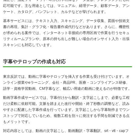
応可能です。主な用途としては、マニュアル、経理データ、顧客データ、アン
ケート、カタログ、パンフレット、カルテなどが挙げられます。
基本サービスには、テキスト入力、スキャニング、データ収集、図面や技術文
書の再現、集計・グラフ化・報告書作成代行などがあります。さらに、機密性
が求められる案件では、インターネット非接続の専用区画で作業を行うセキュ
リティルームプランや、原本の持ち出しが難しい場合のオンサイト入力・出張
スキャンにも対応しています。
字幕やテロップの作成も対応
東京反訳では、動画に字幕やテロップを挿入する作業も受け付けています。オ
ンライン授業やeラーニング、会社・商品PR、医療・コンプライアンス研修、
語学・資格学習動画、CM字幕など、幅広い用途の動画に使えるのが特徴です。
動画字幕作成サービスでは、字幕付けから翻訳・文字起こしまで、必要な工程
だけ柔軟に依頼可能。文脈を踏まえた改行や開始・終了秒数の調整など、読み
やすさに配慮した字幕作成を行っています。文字起こしから字幕制作までワン
ストップで対応しているため、複数工程を別々に発注する手間を削減できる点
もメリットです。
対応内容としては、動画の文字起こし、動画翻訳・字幕翻訳、srt・vtt・capフ