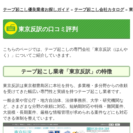
テープ起こし優良業者お探しガイド
»
テープ起こし会社カタログ
»
東
東京反訳の口コミ評判
こちらのページでは、テープ起こしの専門会社「東京反訳（はんや
く）」についてご紹介していきます。
テープ起こし業者「東京反訳」の特徴
東京反訳は東京都豊島区に本社を持ち、多業種・多分野からの依頼
を受けてきた幅広い専門性と実績を持つテープ起こし業者です。
一般企業や官公庁・地方自治体、法律事務所、大学・研究機関な
ど、さまざまな分野の依頼に対応。短納期対応や特殊・難関案件、
大規模・長期案件、厳格な情報管理が求められる案件などにも対応
できる体制を整えています。