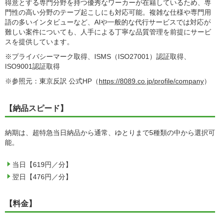
得意とする専門分野を持つ優秀なワーカーが在籍しているため、専
門性の高い分野のテープ起こしにも対応可能。複雑な仕様や専門用
語の多いインタビューなど、AIや一般的な代行サービスでは対応が
難しい案件についても、人手による丁寧な品質管理を前提にサービ
スを提供しています。
※プライバシーマーク取得、ISMS（ISO27001）認証取得、
ISO9001認証取得
※参照元：東京反訳 公式HP（
https://8089.co.jp/profile/company
）
【納品スピード】
納期は、超特急当日納品から通常、ゆとりまで5種類の中から選択可
能。
当日【619円／分】
翌日【476円／分】
【料金】