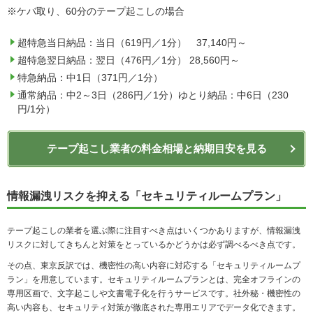
※ケバ取り、60分のテープ起こしの場合
超特急当日納品：当日（619円／1分） 37,140円～
超特急翌日納品：翌日（476円／1分） 28,560円～
特急納品：中1日（371円／1分）
通常納品：中2～3日（286円／1分）ゆとり納品：中6日（230
円/1分）
テープ起こし業者の料金相場と納期目安を見る
情報漏洩リスクを抑える「セキュリティルームプラン」
テープ起こしの業者を選ぶ際に注目すべき点はいくつかありますが、情報漏洩
リスクに対してきちんと対策をとっているかどうかは必ず調べるべき点です。
その点、東京反訳では、機密性の高い内容に対応する「セキュリティルームプ
ラン」を用意しています。セキュリティルームプランとは、完全オフラインの
専用区画で、文字起こしや文書電子化を行うサービスです。社外秘・機密性の
高い内容も、セキュリティ対策が徹底された専用エリアでデータ化できます。