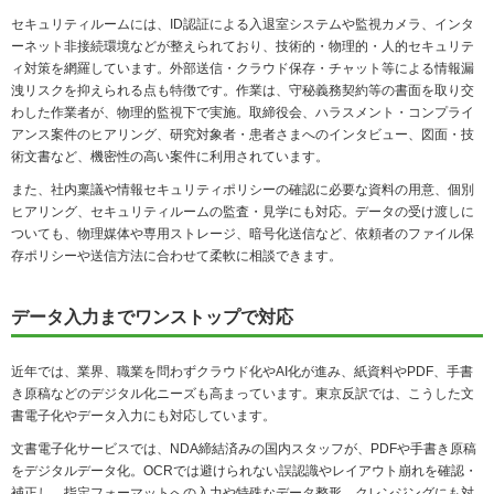
セキュリティルームには、ID認証による入退室システムや監視カメラ、インタ
ーネット非接続環境などが整えられており、技術的・物理的・人的セキュリテ
ィ対策を網羅しています。外部送信・クラウド保存・チャット等による情報漏
洩リスクを抑えられる点も特徴です。作業は、守秘義務契約等の書面を取り交
わした作業者が、物理的監視下で実施。取締役会、ハラスメント・コンプライ
アンス案件のヒアリング、研究対象者・患者さまへのインタビュー、図面・技
術文書など、機密性の高い案件に利用されています。
また、社内稟議や情報セキュリティポリシーの確認に必要な資料の用意、個別
ヒアリング、セキュリティルームの監査・見学にも対応。データの受け渡しに
ついても、物理媒体や専用ストレージ、暗号化送信など、依頼者のファイル保
存ポリシーや送信方法に合わせて柔軟に相談できます。
データ入力までワンストップで対応
近年では、業界、職業を問わずクラウド化やAI化が進み、紙資料やPDF、手書
き原稿などのデジタル化ニーズも高まっています。東京反訳では、こうした文
書電子化やデータ入力にも対応しています。
文書電子化サービスでは、NDA締結済みの国内スタッフが、PDFや手書き原稿
をデジタルデータ化。OCRでは避けられない誤認識やレイアウト崩れを確認・
補正し、指定フォーマットへの入力や特殊なデータ整形、クレンジングにも対